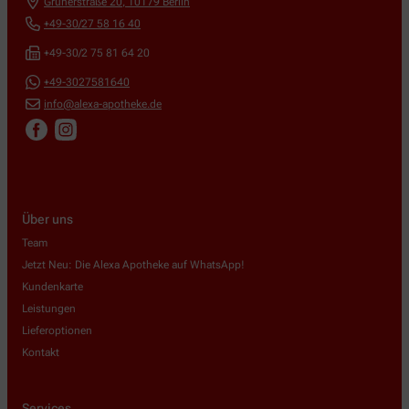
Grunerstraße 20
,
10179
Berlin
+49-30/27 58 16 40
+49-30/2 75 81 64 20
+49-3027581640
info@alexa-apotheke.de
Über uns
Team
Jetzt Neu: Die Alexa Apotheke auf WhatsApp!
Kundenkarte
Leistungen
Lieferoptionen
Kontakt
Services