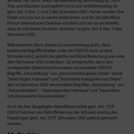
Schweiz nur dann, wenn die Bearbeitung rechtmäßig ist, nach
Treu und Glauben durchgeführt wird und verhältnismäßig ist
gem. Art. 6 Abs. 1 und 2 des Schweizer DSG. Ferner werden Ihre
Daten von uns nur zu einem bestimmten und für die betroffene
Person erkennbaren Zwecken erhoben und nur so verarbeitet,
dass es mit diesen Zwecken vereinbar ist gem. Art. 6 Abs. 3 des
Schweizer DSG.
Bitte beachten Sie in diesem Zusammenhang auch, dass
bestimmte Begrifflichkeiten unter der DSGVO zwar anders
formuliert sind, jedoch die gleiche rechtliche Bedeutung wie unter
dem Schweizer DSG innehaben. So entsprechen die in den
vorliegenden Datenschutzhinweisen verwendeten DSGVO-
Begriffe „Verarbeitung“ von „personenbezogenen Daten“ sowie
"berechtigtes Interesse" und "besondere Kategorien von Daten"
den im Schweizer DSG verwendeten Begriffen „Bearbeitung“ von
„Personendaten“, "überwiegendes Interesse" und "besonders
schützenswerte Personendaten".
Auch die hier dargelegten Betroffenenrechte gem. Art. 12 ff.
DSGVO können von Betroffenen aus der Schweiz analog den
Regelungen gem. Art. 25 ff. Schweizer DSG geltend gemacht
werden.