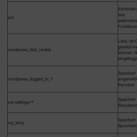
Administr
das
acf
seitenübe
Funktionen
Liest, ob 
gesetzt w
wordpress_test_cookie
können. N
eingelogg
Speichert
wordpress_logged_in_*
angemeld
Benutzer
Speichert
wp-settings-*
Benutzere
Speichert
wp_lang
Sprachein