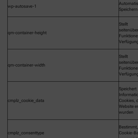
Automati
wp-autosave-1
Speichern
Stellt
seitenübe
qm-container-height
Funktione
Verfügun
Stellt
seitenübe
qm-container-width
Funktione
Verfügun
Speichert
Informati
cmplz_cookie_data
Cookies, d
Website e
wurden
Bestimmt,
cmplz_consenttype
Cookie-B