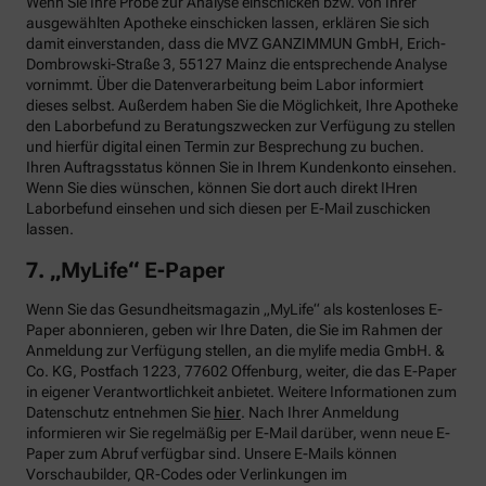
Wenn Sie Ihre Probe zur Analyse einschicken bzw. von Ihrer
ausgewählten Apotheke einschicken lassen, erklären Sie sich
damit einverstanden, dass die MVZ GANZIMMUN GmbH, Erich-
Dombrowski-Straße 3, 55127 Mainz die entsprechende Analyse
vornimmt. Über die Datenverarbeitung beim Labor informiert
dieses selbst. Außerdem haben Sie die Möglichkeit, Ihre Apotheke
den Laborbefund zu Beratungszwecken zur Verfügung zu stellen
und hierfür digital einen Termin zur Besprechung zu buchen.
Ihren Auftragsstatus können Sie in Ihrem Kundenkonto einsehen.
Wenn Sie dies wünschen, können Sie dort auch direkt IHren
Laborbefund einsehen und sich diesen per E-Mail zuschicken
lassen.
7. „MyLife“ E-Paper
Wenn Sie das Gesundheitsmagazin „MyLife“ als kostenloses E-
Paper abonnieren, geben wir Ihre Daten, die Sie im Rahmen der
Anmeldung zur Verfügung stellen, an die mylife media GmbH. &
Co. KG, Postfach 1223, 77602 Offenburg, weiter, die das E-Paper
in eigener Verantwortlichkeit anbietet. Weitere Informationen zum
Datenschutz entnehmen Sie
hier
. Nach Ihrer Anmeldung
informieren wir Sie regelmäßig per E-Mail darüber, wenn neue E-
Paper zum Abruf verfügbar sind. Unsere E-Mails können
Vorschaubilder, QR-Codes oder Verlinkungen im