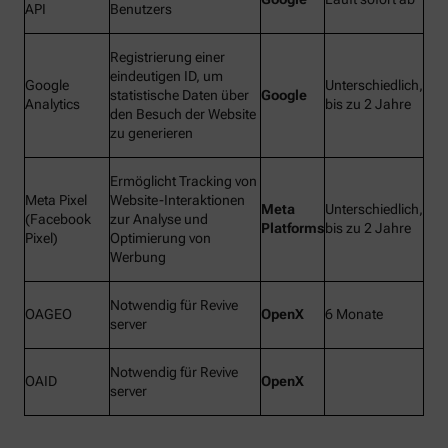
API
Benutzers
Registrierung einer
eindeutigen ID, um
Google
Unterschiedlich,
statistische Daten über
Google
Analytics
bis zu 2 Jahre
den Besuch der Website
zu generieren
Ermöglicht Tracking von
Meta Pixel
Website-Interaktionen
Meta
Unterschiedlich,
(Facebook
zur Analyse und
Platforms
bis zu 2 Jahre
Pixel)
Optimierung von
Werbung
Notwendig für Revive
OAGEO
OpenX
6 Monate
server
Notwendig für Revive
OAID
OpenX
server