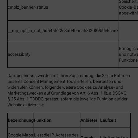
Speichert
cmplz_banner-status
Cookie-B
abgewähl
__mp_opt_in_out_5d545622e3a040aca63f2089b0e6cae7
Ermöglic
accessibility
und notw
Funktion
Darüber hinaus werden mit Ihrer Zustimmung, die Sie im Rahmen
unseres Consent Management Tools erteilen, bearbeiten und
widerrufen können, folgende weitere Cookies zu Analyse- und
Marketingzwecken auf Grundlage von Art. 6 Abs. 1 lit. a DSGVO,
§ 25 Abs. 1 TDDDG gesetzt, sofern die jeweilige Funktion auf der
Website aktiviert ist:
Bezeichnung
Funktion
Anbieter
Laufzeit
Google Maps
Liest die IP-Adresse des
Google
Läuft sofort ab