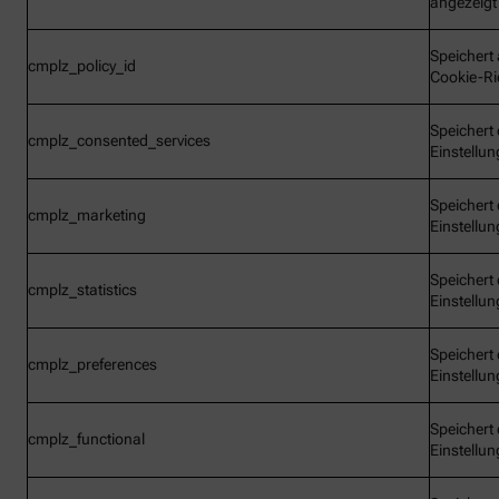
angezeigt
Speichert 
cmplz_policy_id
Cookie-Ric
Speichert 
cmplz_consented_services
Einstellu
Speichert 
cmplz_marketing
Einstellu
Speichert 
cmplz_statistics
Einstellu
Speichert 
cmplz_preferences
Einstellu
Speichert 
cmplz_functional
Einstellu